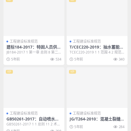
工程建设标准规范
工程建设标准规范
建标184-2017：特困人员供养
T/CEC220-2019：抽水蓄能电
服务设施（敬老院）建设标准
站主要机电设备选用配置导则
JB184-2017 1 第一章 总则 8 第二
TCEC220-2019 1 1 范围 4 2 规范
章 建设规模与项目构成 9 第三...
性引用文件 4 3 一般规定...
5年前
534
5年前
340
VIP
VIP
工程建设标准规范
工程建设标准规范
GB50261-2017：自动喷水灭
JG/T264-2010：混凝土裂缝修
火系统施工及验收规范
复灌浆树脂
GB50261-2017 1 1 总则 11 2 术
5年前
284
语 12 3 基本规定 13...