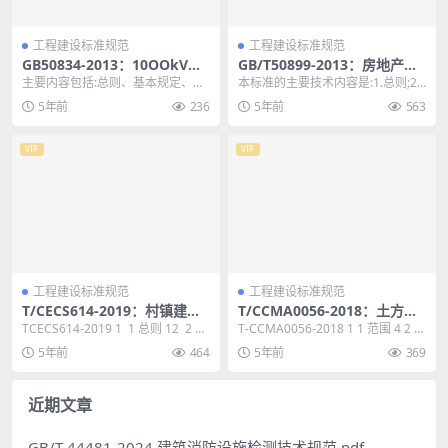
工程建设标准规范
工程建设标准规范
GB50834-2013：10OOkV构
GB/T50899-2013：房地产估
支架施工及验收规范
价基本术语标准
主要内容包括:总则、基本规定、施
本标准的主要技术内容是:1.总则;2.
工准备、构支架施工、质量验收。
通用术语;3.价格和价值;4.估价原则;
5年前
236
5年前
563
GB50834-...
5...
VIP
VIP
工程建设标准规范
工程建设标准规范
T/CECS614-2019：村镇建筑
T/CCMA0056-2018：土方机
清洁供暖技术规程
械液压挖掘机多样本可靠性试
TCECS614-2019 1 1 总则 12 2 术
T-CCMA0056-2018 1 1 范围 4 2 规
验方法
语 13 3 基本规...
范性引用文件 4 3 术...
5年前
464
5年前
369
近期文章
GB/T 44481-2024 建筑消防设施检测技术规范.pdf