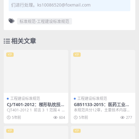
们进行处理。ks10086520@foxmail.com
标准规范-工程建设标准规范
相关文章
VIP
VIP
工程建设标准规范
工程建设标准规范
CJ/T401-2012：梯形轨枕技术
GB51133-2015：医药工业环
条件
境保护设计规范
CJT401-2012 1 前言 3 1 范围 4 2
本规范共分12章，主要技术内容有:
规范性引用文件 4...
总则，术语，设计文件内容，厂址
5年前
604
5年前
277
选择和总图布置，...
VIP
VIP