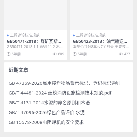
工程建设标准规范
工程建设标准规范
GB50471-2018：煤矿瓦斯抽
GB50423-2013：油气输送管
采工程设计标准
道穿越工程设计规范
GB50471-2018 1 1 总则 11 2 术语
本规范共分8章和7个附录,主要技术
和符号 12 2.1 术语...
内容为:总则,术语,基本规定,挖沟法
5年前
609
5年前
427
穿越设计,...
近期文章
GB 47369-2026民用爆炸物品警示标识、登记标识通则
GB/T 44481-2024 建筑消防设施检测技术规范.pdf
GB/T 4131-2014水泥的命名原则和术语
GB/T 47096-2026绿色产品评价 水泥
GB 15578-2008电阻焊机的安全要求