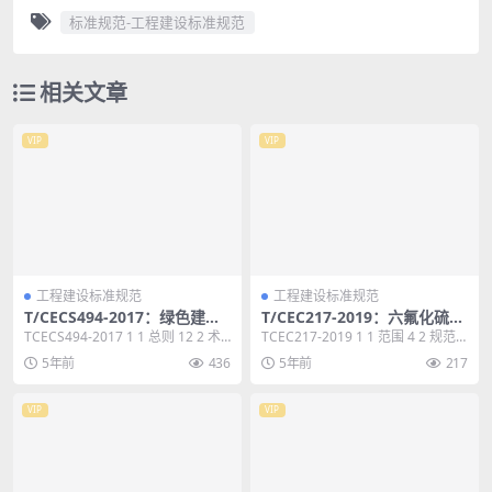
标准规范-工程建设标准规范
相关文章
VIP
VIP
工程建设标准规范
工程建设标准规范
T/CECS494-2017：绿色建筑
T/CEC217-2019：六氟化硫气
工程竣工验收标准
体中颗粒含量的测定方法光散
TCECS494-2017 1 1 总则 12 2 术
TCEC217-2019 1 1 范围 4 2 规范
射法
语 13 3 基本规定 1...
性引用文件 4 3 术语和定...
5年前
436
5年前
217
VIP
VIP