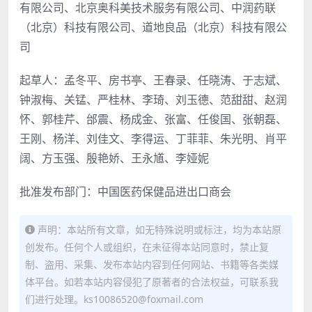
有限公司、北京奥科美技术服务有限公司、中润药联
（北京）科技有限公司、道地良品（北京）科技有限公
司
起草人：孟冬平、房书亭、王春录、任晓涛、于志斌、
钟淑梅、关锰、严桂林、李琦、刘玉德、范甜甜、赵润
怀、郭桂芹、邰震、杨成金、张富、任俊国、张朝磊、
王刚、杨洋、刘佳文、李得运、丁菲菲、朱光明、肖平
阔、方玉强、殷艳娇、王永馗、李娅妮
批准发布部门：中国医药保健品进出口商会
声明：本站所有文章，如无特殊说明或标注，均为本站原
创发布。任何个人或组织，在未征得本站同意时，禁止复
制、盗用、采集、发布本站内容到任何网站、书籍等各类媒
体平台。如若本站内容侵犯了原著者的合法权益，可联系我
们进行处理。ks10086520@foxmail.com