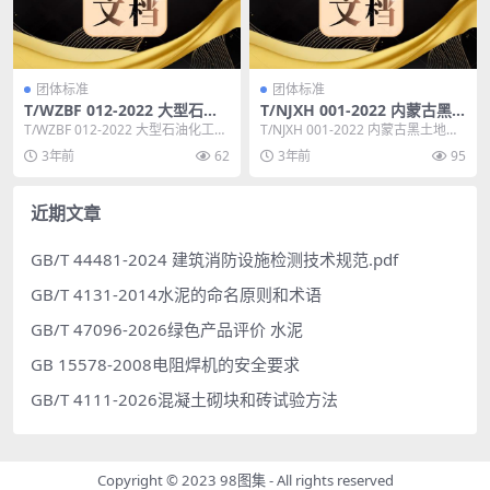
团体标准
团体标准
T/WZBF 012-2022 大型石油
T/NJXH 001-2022 内蒙古黑
化工装置用高压超高温 波纹管
土地保护性耕作高标准示范区
T/WZBF 012-2022 大型石油化工装
T/NJXH 001-2022 内蒙古黑土地保
预紧特种新型球阀
数据监测系统技术要求
置用高压超高温 波纹管预紧特种新
护性耕作高标准示范区数据监测系
3年前
62
3年前
95
型...
统技...
近期文章
GB/T 44481-2024 建筑消防设施检测技术规范.pdf
GB/T 4131-2014水泥的命名原则和术语
GB/T 47096-2026绿色产品评价 水泥
GB 15578-2008电阻焊机的安全要求
GB/T 4111-2026混凝土砌块和砖试验方法
Copyright © 2023
98图集
- All rights reserved