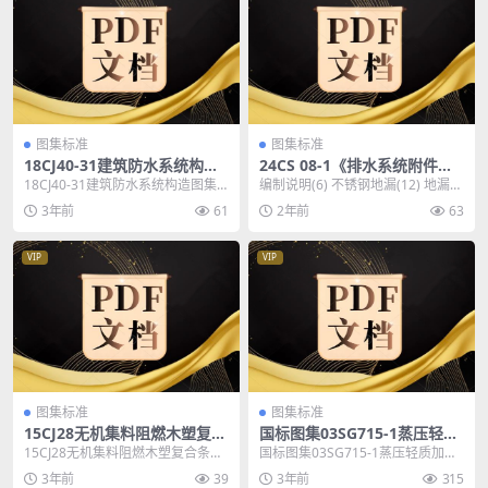
图集标准
图集标准
18CJ40-31建筑防水系统构造
24CS 08-1《排水系统附件选
图集(三十一)
用与安装(一) KY不锈钢地漏、
18CJ40-31建筑防水系统构造图集
编制说明(6) 不锈钢地漏(12) 地漏选
排水沟及盖板系列》
(三十一) 图集名称：18CJ40-31 ...
用表(12) 奔腾系列地漏构造图(13...
3年前
61
2年前
63
VIP
VIP
图集标准
图集标准
15CJ28无机集料阻燃木塑复合
国标图集03SG715-1蒸压轻质
条板建筑构造图集
加气混凝土板(NALC)构造详图
15CJ28无机集料阻燃木塑复合条板
国标图集03SG715-1蒸压轻质加气
建筑构造图集 图集名称：15CJ28
混凝土板(NALC)构造详图 图集名
3年前
39
3年前
315
无机集...
称：0...