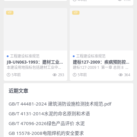
VIP
VIP
工程建设标准规范
工程建设标准规范
JB-UN063-1993：建材工业工
建标127-2009：疾病预防控制
程项目建设用地指标——水
中心建设标准
本建设用地指标包括建材工业中的
建标127-2009 1 第一章 总则 8 第
泥、玻璃部分
新型干法生产工艺水泥厂和浮法生
二章 建设规模与项目构成 9 ...
5年前
293
5年前
364
产工艺玻璃厂两个部分...
近期文章
GB/T 44481-2024 建筑消防设施检测技术规范.pdf
GB/T 4131-2014水泥的命名原则和术语
GB/T 47096-2026绿色产品评价 水泥
GB 15578-2008电阻焊机的安全要求