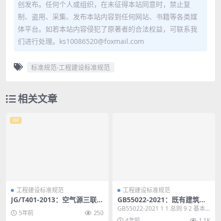
创发布。任何个人或组织，在未征得本站同意时，禁止复
制、盗用、采集、发布本站内容到任何网站、书籍等各类媒
体平台。如若本站内容侵犯了原著者的合法权益，可联系我
们进行处理。ks10086520@foxmail.com
标准规范-工程建设标准规范
相关文章
VIP
工程建设标准规范
工程建设标准规范
JG/T401-2013：空气源三联供
GB55022-2021：既有建筑维
机组
护与改造通用规范
GB55022-2021 1 1 总则 9 2 基本
5年前
250
规定 10 3 检查 12 ...
4年前
1.1K