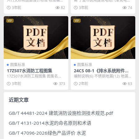
人行天桥和连廊设计标准 标准编
甬 宁波市民用建筑电动汽车充电设
电设备技术规定
号：SJG 70-2020 资源类别：深圳
施和充电设备技术规定 标准编号：
3年前
82
3年前
74
市工程建...
甬DX/JS 0...
VIP
VIP
图集标准
图集标准
17ZS07水消防工程图集
24CS 08-1《排水系统附件选
用与安装(一) KY不锈钢地漏、
17ZS07水消防工程图集 图集名
编制说明(6) 不锈钢地漏(12) 地漏选
排水沟及盖板系列》
称：17ZS07 水消防工程 图集编
用表(12) 奔腾系列地漏构造图(13...
3年前
373
2年前
63
号：17Z...
近期文章
GB/T 44481-2024 建筑消防设施检测技术规范.pdf
GB/T 4131-2014水泥的命名原则和术语
GB/T 47096-2026绿色产品评价 水泥