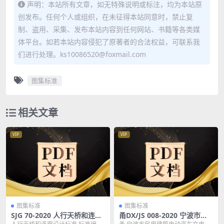
声明：本站所有文章，如无特殊说明或标注，均为本站原
创发布。任何个人或组织，在未征得本站同意时，禁止复
制、盗用、采集、发布本站内容到任何网站、书籍等各类媒
体平台。如若本站内容侵犯了原著者的合法权益，可联系我
们进行处理。ks10086520@foxmail.com
图集标准
相关文章
VIP
VIP
图集标准
图集标准
SJG 70-2020 人行天桥和连廊
甬DX/JS 008-2020 宁波市民
设计标准
用建筑电动汽车充电设施和充