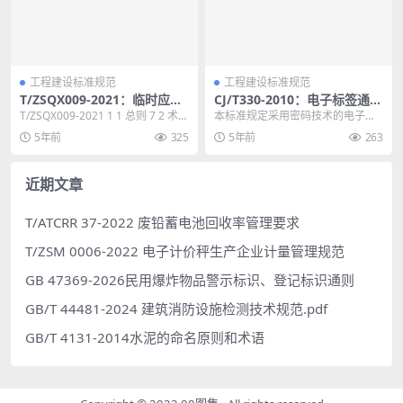
工程建设标准规范
工程建设标准规范
T/ZSQX009-2021：临时应急
CJ/T330-2010：电子标签通用
呼吸道传染病医院装配式钢结
技术要求
T/ZSQX009-2021 1 1 总则 7 2 术
本标准规定采用密码技术的电子标
构建筑技术标准
语 7 3 基本规定 8 ...
签所涉及的应用分类、基本要求、
5年前
325
5年前
263
应用要求、安全要求和...
近期文章
T/ATCRR 37-2022 废铅蓄电池回收率管理要求
T/ZSM 0006-2022 电子计价秤生产企业计量管理规范
GB 47369-2026民用爆炸物品警示标识、登记标识通则
GB/T 44481-2024 建筑消防设施检测技术规范.pdf
GB/T 4131-2014水泥的命名原则和术语