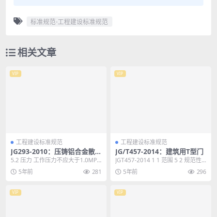
标准规范-工程建设标准规范
相关文章
VIP
VIP
工程建设标准规范
工程建设标准规范
JG293-2010：压铸铝合金散热
JG/T457-2014：建筑用T型门
器
5.2 压力 工作压力不应大于1.0MP
JGT457-2014 1 1 范围 5 2 规范性
a，试验压力应为工作压力的1.5
引用文件 5 3 术语和定义...
5年前
281
5年前
296
倍，且生...
VIP
VIP