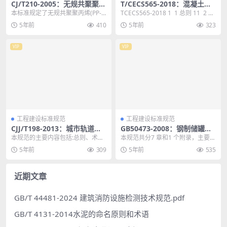
CJ/T210-2005：无规共聚聚丙
T/CECS565-2018：混凝土结
烯(PP-R)塑铝稳态复合管
构耐久性电化学技术规程
本标准规定了无规共聚聚丙烯(PP-
TCECS565-2018 1 1 总则 11 2 术
R) 塑铝稳态复合管（以下简称PP-R
语和符号 12 2....
5年前
410
5年前
323
塑铝稳...
VIP
VIP
工程建设标准规范
工程建设标准规范
CJJ/T198-2013：城市轨道交
GB50473-2008：钢制储罐地
通接触轨供电系统技术规范
基基础设计规范
本规范的主要内容包括:总则、术
本规范共分7 章和1 个附录，主要内
语、接触轨供电系统设计、接触轨
容包括:总则、术语和符号、基本规
5年前
309
5年前
535
供电系统施工、接触轨...
定、基础环墙...
近期文章
GB/T 44481-2024 建筑消防设施检测技术规范.pdf
GB/T 4131-2014水泥的命名原则和术语