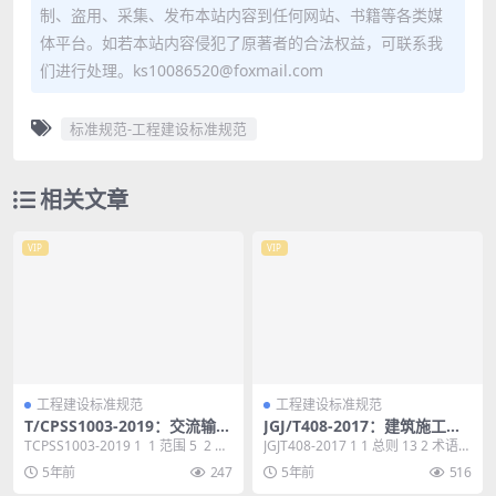
制、盗用、采集、发布本站内容到任何网站、书籍等各类媒
体平台。如若本站内容侵犯了原著者的合法权益，可联系我
们进行处理。ks10086520@foxmail.com
标准规范-工程建设标准规范
相关文章
VIP
VIP
工程建设标准规范
工程建设标准规范
T/CPSS1003-2019：交流输入
JGJ/T408-2017：建筑施工测
电压暂降与短时中断的低压直
量标准
TCPSS1003-2019 1 1 范围 5 2 规
JGJT408-2017 1 1 总则 13 2 术语和
流型补偿装置技术规范
范性引用文件 5 3...
符号 14 2.1 术语...
5年前
247
5年前
516