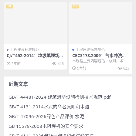
VIP
VIP
工程建设标准规范
工程建设标准规范
CJ/T452-2014：垃圾填埋场用
CECS178:2009：气水冲洗滤
土工排水网
池整体浇筑滤板及可调式滤头
本规程主要内容包括：总则，术
5年前
446
技术规程
语，材料，设计，施工及质量检
5年前
823
验，工程验收。 CECS...
近期文章
GB/T 44481-2024 建筑消防设施检测技术规范.pdf
GB/T 4131-2014水泥的命名原则和术语
GB/T 47096-2026绿色产品评价 水泥
GB 15578-2008电阻焊机的安全要求
GB/T 4111-2026混凝土砌块和砖试验方法