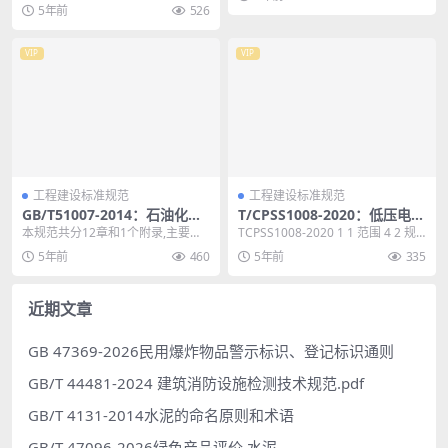
和符号、基本规定、边坡加固工程
5年前
526
勘察、边坡工程鉴定...
VIP
VIP
工程建设标准规范
工程建设标准规范
GB/T51007-2014：石油化工
T/CPSS1008-2020：低压电气
用机泵工程设计规范
设备电压暂降及短时中断耐受
本规范共分12章和1个附录,主要技
TCPSS1008-2020 1 1 范围 4 2 规
能力测试方法
术内容包括:总则,术语,基本规定,泵
范性引用文件 4 3 术语...
5年前
460
5年前
335
和液力透平...
近期文章
GB 47369-2026民用爆炸物品警示标识、登记标识通则
GB/T 44481-2024 建筑消防设施检测技术规范.pdf
GB/T 4131-2014水泥的命名原则和术语
GB/T 47096-2026绿色产品评价 水泥