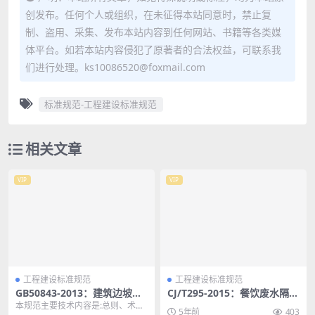
创发布。任何个人或组织，在未征得本站同意时，禁止复
制、盗用、采集、发布本站内容到任何网站、书籍等各类媒
体平台。如若本站内容侵犯了原著者的合法权益，可联系我
们进行处理。ks10086520@foxmail.com
标准规范-工程建设标准规范
相关文章
VIP
VIP
工程建设标准规范
工程建设标准规范
GB50843-2013：建筑边坡工
CJ/T295-2015：餐饮废水隔油
程鉴定与加固技术规范
器
本规范主要技术内容是:总则、术语
5年前
403