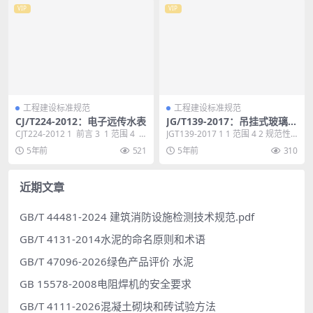
VIP
VIP
工程建设标准规范
工程建设标准规范
CJ/T224-2012：电子远传水表
JG/T139-2017：吊挂式玻璃幕
墙用吊夹
CJT224-2012 1 前言 3 1 范围 4 2
JGT139-2017 1 1 范围 4 2 规范性
规范性引用文件 4...
引用文件 4 3 术语和定义...
5年前
521
5年前
310
近期文章
GB/T 44481-2024 建筑消防设施检测技术规范.pdf
GB/T 4131-2014水泥的命名原则和术语
GB/T 47096-2026绿色产品评价 水泥
GB 15578-2008电阻焊机的安全要求
GB/T 4111-2026混凝土砌块和砖试验方法