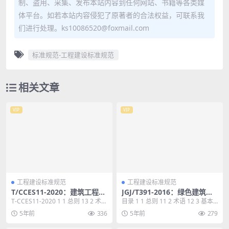
制、盗用、采集、发布本站内容到任何网站、书籍等各类媒
体平台。如若本站内容侵犯了原著者的合法权益，可联系我
们进行处理。ks10086520@foxmail.com
标准规范-工程建设标准规范
相关文章
VIP
VIP
工程建设标准规范
工程建设标准规范
T/CCES11-2020：建筑工程信
JGJ/T391-2016：绿色建筑运
息交换实施标准
行维护技术规范
T-CCES11-2020 1 1 总则 13 2 术语
目录 1 1 总则 11 2 术语 12 3 基本
与参考标准 14 2.1...
规定 14 4 综合效能调适和...
5年前
336
5年前
279