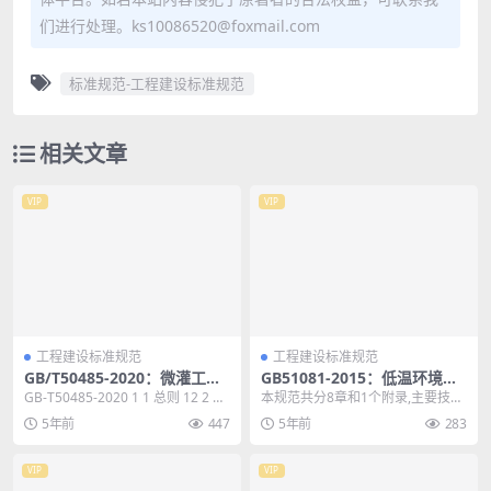
们进行处理。ks10086520@foxmail.com
标准规范-工程建设标准规范
相关文章
VIP
VIP
工程建设标准规范
工程建设标准规范
GB/T50485-2020：微灌工程
GB51081-2015：低温环境混
技术标准
凝土应用技术规范
GB-T50485-2020 1 1 总则 12 2 术
本规范共分8章和1个附录,主要技术
语和符号 13 2.1 ...
内容包括:总则、术语和符号、基本
5年前
447
5年前
283
规定、设计参数...
VIP
VIP