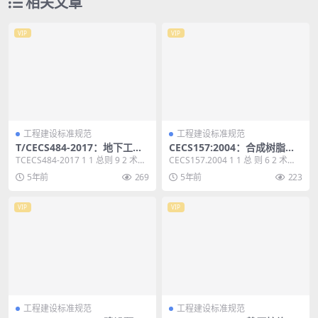
相关文章
VIP
VIP
工程建设标准规范
工程建设标准规范
T/CECS484-2017：地下工程
CECS157:2004：合成树脂幕
防水饰面砂浆应用技术规程
墙装饰工程施工及验收规程
TCECS484-2017 1 1 总则 9 2 术
CECS157.2004 1 1 总 则 6 2 术
语 10 3 基本规定 11...
语 7 3 基本规定 8 ...
5年前
269
5年前
223
VIP
VIP
工程建设标准规范
工程建设标准规范