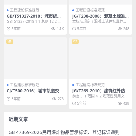
工程建设标准规范
工程建设标准规范
GB/T51327-2018：城市综合
JG/T238-2008：混凝土标准养
防灾规划标准
护箱
GBT51327-2018 1 1 总则 12 2 术
本标准规定了混凝土试件标准养护
语 13 3 基本规定 1...
箱(以下简称养护箱)的分类、规格与
5年前
1.1K
5年前
248
标记、使用条件和...
VIP
VIP
工程建设标准规范
工程建设标准规范
CJ/T500-2016：城市轨道交通
JG/T269-2010：建筑红外热像
车地实时视频传输系统
检测要求
前言 3 1 范围 4 2 规范性引用文
5年前
278
件 4 3 术语和定义 4 4 ...
5年前
439
近期文章
GB 47369-2026民用爆炸物品警示标识、登记标识通则