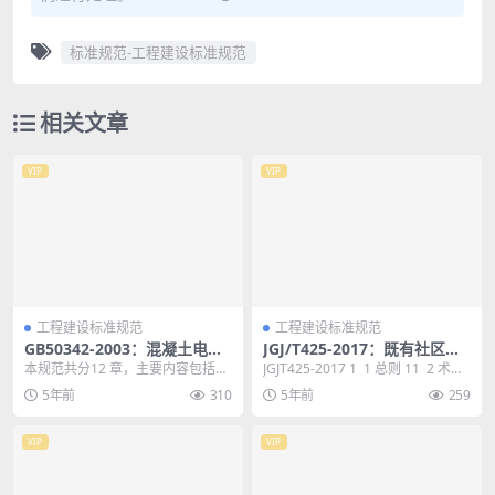
标准规范-工程建设标准规范
相关文章
VIP
VIP
工程建设标准规范
工程建设标准规范
GB50342-2003：混凝土电视
JGJ/T425-2017：既有社区绿
塔结构技术规范
色化改造技术标准
本规范共分12 章，主要内容包括混
JGJT425-2017 1 1 总则 11 2 术
凝土结构电视塔的设计、施工及安
语 12 3 基本规定...
5年前
310
5年前
259
装，设备安装和影...
VIP
VIP