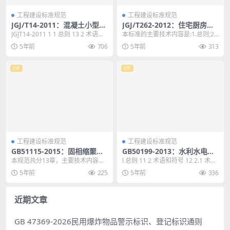
工程建设标准规范
工程建设标准规范
JGJ/T14-2011：混凝土小型空
JGJ/T262-2012：住宅厨房模
心砌块建筑技术规程
数协调标准
JGJT14-2011 1 1 总则 13 2 术语和
本标准的主要技术内容是:1.总则;2.
符号 14 2.1 术语 ...
术语;3.厨房空间尺寸;4.厨房部件和
5年前
706
5年前
313
公差...
VIP
VIP
工程建设标准规范
工程建设标准规范
GB51115-2015：固相缩聚工
GB50199-2013：水利水电工
厂设计规范
程结构可靠性设计统一标准
本规范共分13章，主要技术内容包
l 总则 11 2 术语和符号 12 2.1 术
括:总则，术语和代号，工艺设计，
语 12 2.2 符号 17 3...
5年前
225
5年前
336
工艺设备和布置，...
近期文章
GB 47369-2026民用爆炸物品警示标识、登记标识通则