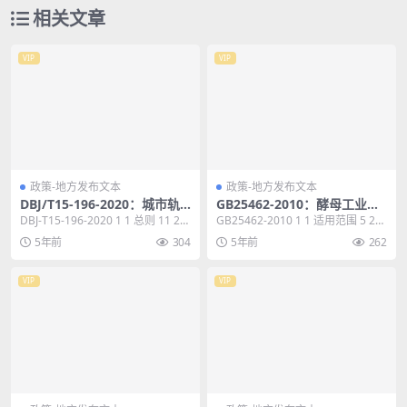
相关文章
VIP
VIP
政策-地方发布文本
政策-地方发布文本
DBJ/T15-196-2020：城市轨
GB25462-2010：酵母工业水
道交通智能化系统工程质量检
污染物排放标准
DBJ-T15-196-2020 1 1 总则 11 2
GB25462-2010 1 1 适用范围 5 2
测规范
术语和缩略语 12 2...
规范性引用文件 5 3 术语...
5年前
304
5年前
262
VIP
VIP