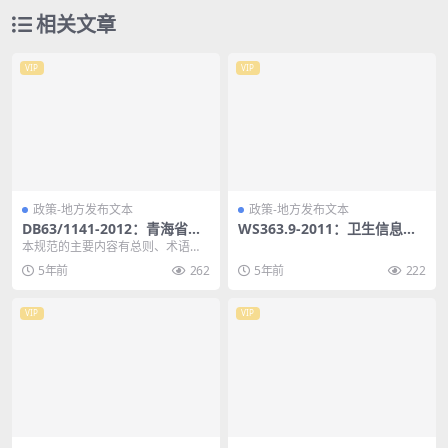
相关文章
VIP
VIP
政策-地方发布文本
政策-地方发布文本
DB63/1141-2012：青海省驻
WS363.9-2011：卫生信息数
地网通信设施建设规范
据元目录第9部分:实验室检查
本规范的主要内容有总则、术语、
一般规定、设备/交界间对场地及环
5年前
262
5年前
222
境的要求、通信系统...
VIP
VIP