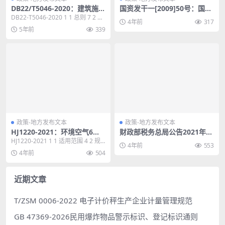
DB22/T5046-2020：建筑施工
国资发干一[2009]50号：国务
企业生产安全风险管控标准
院国有资产监督管理委员会关
DB22-T5046-2020 1 1 总则 7 2 术
4年前
317
于印发《董事会试点中央企业
语 8 3 基本规定 1...
5年前
339
外部董事履职行为规范》的通
知
政策-地方发布文本
政策-地方发布文本
HJ1220-2021：环境空气6种
财政部税务总局公告2021年第
挥发性羧酸类化合物的测定气
7号：关于延续实施应对疫情
HJ1220-2021 1 1 适用范围 4 2 规
4年前
553
相色谱-质谱法
部分税费优惠政策的公告
范性引用文件 4 3 方法原...
4年前
504
近期文章
T/ZSM 0006-2022 电子计价秤生产企业计量管理规范
GB 47369-2026民用爆炸物品警示标识、登记标识通则