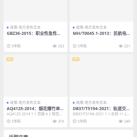
政策-地方发布文本
政策-地方发布文本
GBZ36-2015：职业性急性四
MH/T0045.1-2013：民航电
乙基铅中毒的诊断
子政务数字证书服务及技术规
范第1部分:服务
5年前
233
5年前
231
VIP
VIP
政策-地方发布文本
政策-地方发布文本
AQ4125-2014：烟花爆竹单基
DB37/T5194-2021：轨道交通
火药安全要求
地下工程防水技术规程
AQ4125-2014 1 1 范围 4 2 规范性
DB37/T5194-2021 1 1 总则 11 2
引用文件 4 3 术语和定义...
术语 12 3 基本规定...
5年前
316
5年前
249