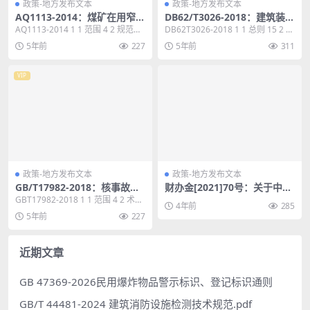
政策-地方发布文本
政策-地方发布文本
AQ1113-2014：煤矿在用窄轨
DB62/T3026-2018：建筑装饰
车辆连接插销检验规范
装修工程施工工艺规程
AQ1113-2014 1 1 范围 4 2 规范性
DB62T3026-2018 1 1 总则 15 2 术
引用文件 4 3 术语和定义...
语 16 3 基本规定 ...
5年前
227
5年前
311
VIP
政策-地方发布文本
政策-地方发布文本
GB/T17982-2018：核事故应
财办金[2021]70号：关于中央
急情况下公众受照剂量估算的
金融企业积极做好防汛抗灾工
GBT17982-2018 1 1 范围 4 2 术语
4年前
285
模式和参数
作有关事项的通知
和定义 4 3 基本原则 ...
5年前
227
近期文章
GB 47369-2026民用爆炸物品警示标识、登记标识通则
GB/T 44481-2024 建筑消防设施检测技术规范.pdf