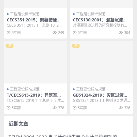
工程建设标准规范
工程建设标准规范
CECS351:2015：聚氨醋硬泡
CECS130:2001：混凝沉淀烧
复合保温板应用技术规程
杯试验方法
CECS 351：2015 1 l 总则 10 2 术
对混凝沉淀过程的研究和控制有混
语 11 3 基本规...
凝沉淀烧杯试验法、电泳和流动电
5年前
249
5年前
304
流检测法、胶体滴定法...
VIP
VIP
工程建设标准规范
工程建设标准规范
T/CECS615-2019：建筑室内
GB51324-2019：灾区过渡安
空气质量监测与评价标准
置点防火标准
TCECS615-2019 1 1 总则 9 2 术
GB51324-2018 1 1 总则 9 2 术语 1
语 10 3 基本规定...
0 3 灾区应急避难场所...
5年前
378
5年前
326
近期文章
T/ZSM 0006-2022 电子计价秤生产企业计量管理规范