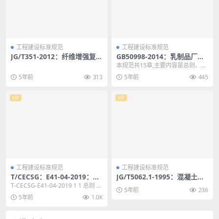
工程建设标准规范
工程建设标准规范
JG/T351-2012：纤维增强复合
GB50998-2014：乳制品厂设
材料筋
计规范
本规范共15章,主要内容是总则、术
语、厂址选择及总平面布置、工
5年前
313
5年前
445
艺、建筑结构、给水...
VIP
VIP
工程建设标准规范
工程建设标准规范
T/CECSG：E41-04-2019：国
JG/T5062.1-1995：混凝土搅
家公路网重点桥梁和隧道监测
拌机可靠性试验方法
T-CECSG-E41-04-2019 1 1 总则 9
5年前
236
评价规程
2 术语 10 3 基...
5年前
1.0K