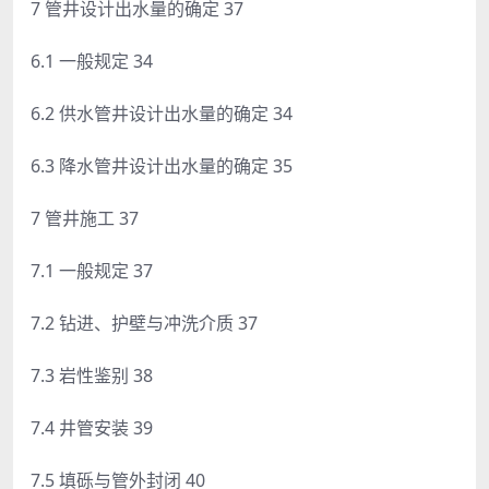
7 管井设计出水量的确定 37
6.1 一般规定 34
6.2 供水管井设计出水量的确定 34
6.3 降水管井设计出水量的确定 35
7 管井施工 37
7.1 一般规定 37
7.2 钻进、护壁与冲洗介质 37
7.3 岩性鉴别 38
7.4 井管安装 39
7.5 填砾与管外封闭 40