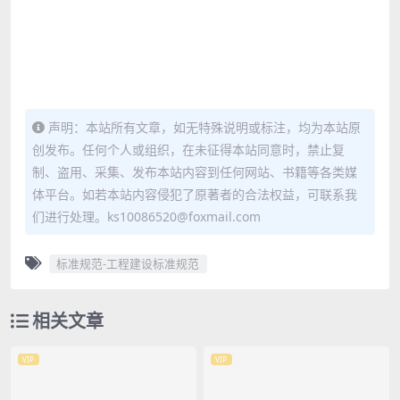
声明：本站所有文章，如无特殊说明或标注，均为本站原
创发布。任何个人或组织，在未征得本站同意时，禁止复
制、盗用、采集、发布本站内容到任何网站、书籍等各类媒
体平台。如若本站内容侵犯了原著者的合法权益，可联系我
们进行处理。ks10086520@foxmail.com
标准规范-工程建设标准规范
相关文章
VIP
VIP