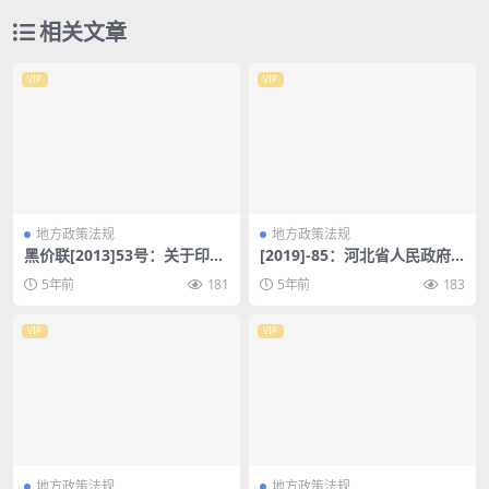
相关文章
VIP
VIP
地方政策法规
地方政策法规
黑价联[2013]53号：关于印发
[2019]-85：河北省人民政府
《黑龙江省提供利用城建档案
办公厅关于成立河北省加快冰
5年前
181
5年前
183
资料服务收费管理办法》的通
雪运动发展工作领导小组的通
知
知
VIP
VIP
地方政策法规
地方政策法规