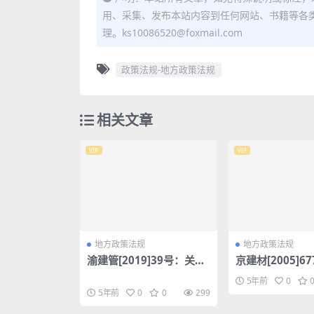
用、采集、发布本站内容到任何网站、书籍等各
理。ks10086520@foxmail.com
政策法规-地方政策法规
相关文章
VIP
VIP
地方政策法规
地方政策法规
渝建管[2019]39号：关于
京建材[2005]6
对一体化平台工程项目数
于对混凝土和预
5年前
0
据实行分级管理和开展数
料质量进行监督
5年前
0
0
299
据专项治理的通知
知