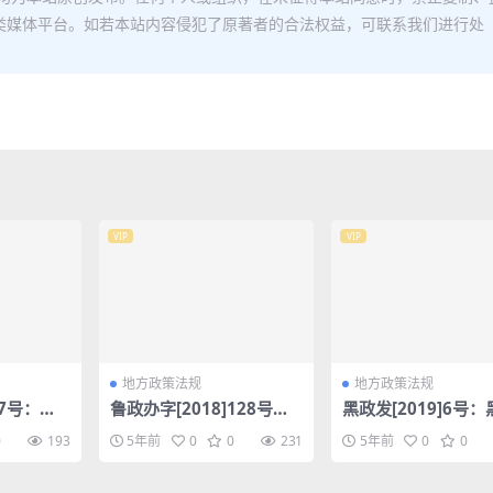
类媒体平台。如若本站内容侵犯了原著者的合法权益，可联系我们进行处
VIP
VIP
地方政策法规
地方政策法规
77号：关
鲁政办字[2018]128号：
黑政发[2019]6号
制构件材
山东省人民政府办公厅关
省人民政府关于印发
0
193
5年前
0
0
231
5年前
0
0
抽查的通
于公布新旧动能转换重大
江省加快推进一体化
工程协调推进体系专班成
政务服务平台建设实
员名单和“十强”产业智库
案的通知