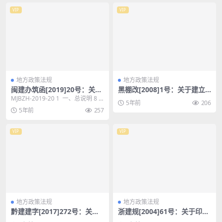
VIP
VIP
地方政策法规
地方政策法规
闽建办筑函[2019]20号：关于
黑棚改[2008]1号：关于建立
报送2018年工程招标代理机构
棚户区改造月报制度及明确上
MJBZH-2019-20 1 一、总说明 8
5年前
206
统计报表的通知
报内容的通知
二、报表目录 9 三、调查...
5年前
257
VIP
VIP
地方政策法规
地方政策法规
黔建建字[2017]272号：关于
浙建规[2004]61号：关于印发
召开贵州省工程质量安全提升
浙江省省级风景名胜区审查办