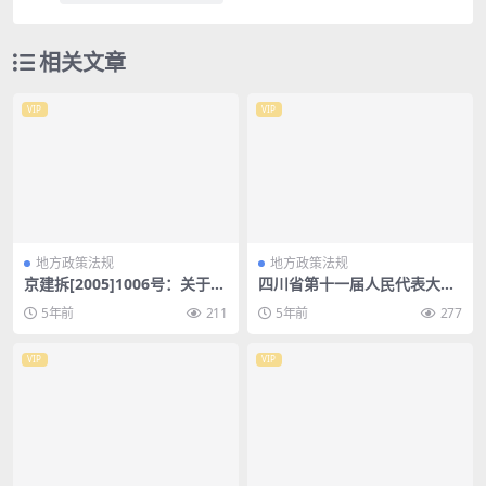
相关文章
VIP
VIP
地方政策法规
地方政策法规
京建拆[2005]1006号：关于加
四川省第十一届人民代表大会
强拆迁现场房屋拆除施工管理
常务委员会公告第39号：四川
5年前
211
5年前
277
的通知
省《中华人民共和国各级人民
代表大会常务委员会监督法》
实施办法
VIP
VIP