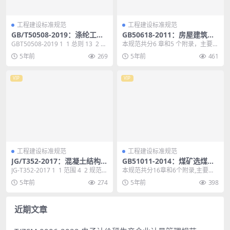
工程建设标准规范
工程建设标准规范
GB/T50508-2019：涤纶工厂
GB50618-2011：房屋建筑和
设计标准
市政基础设施工程质量检测技
GBT50508-2019 1 1 总则 13 2 术
本规范共分6 章和5 个附录，主要内
术管理规范
语和符号 14 2....
容包括： 总则、术语、基本规定、
5年前
269
5年前
461
检测机构能力...
VIP
VIP
工程建设标准规范
工程建设标准规范
JG/T352-2017：混凝土结构用
GB51011-2014：煤矿选煤设
成孔芯模
备安装工程施工与验收规范
JG-T352-2017 1 1 范围 4 2 规范性
本规范共分16章和6个附录,主要内
引用文件 4 3 术...
容包括:总则、术语、基本规定、给
5年前
274
5年前
398
煤设备安装工程...
近期文章