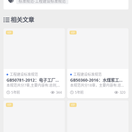
标准规范-工程建设标准规范
相关文章
VIP
VIP
工程建设标准规范
工程建设标准规范
GB50781-2012：电子工厂化
GB50360-2016：水煤浆工程
学品系统工程技术规范
设计规范
本规范共分7章,主要内容有:总则,术
本规范共分18章，主要内容有:总
语、缩略语,化学品供应系统,化学品
则，基本规定，厂址选择，原料煤
5年前
344
5年前
320
回收系统,...
系统，制浆系统，水...
VIP
VIP