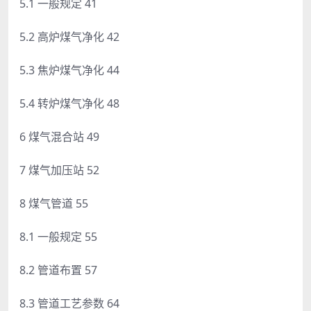
5.1 一般规定 41
5.2 高炉煤气净化 42
5.3 焦炉煤气净化 44
5.4 转炉煤气净化 48
6 煤气混合站 49
7 煤气加压站 52
8 煤气管道 55
8.1 一般规定 55
8.2 管道布置 57
8.3 管道工艺参数 64