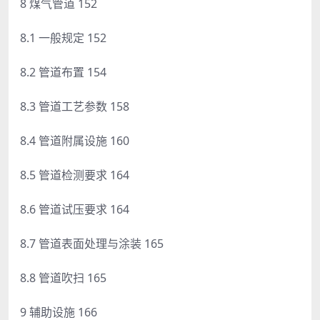
8 煤气管道 152
8.1 一般规定 152
8.2 管道布置 154
8.3 管道工艺参数 158
8.4 管道附属设施 160
8.5 管道检测要求 164
8.6 管道试压要求 164
8.7 管道表面处理与涂装 165
8.8 管道吹扫 165
9 辅助设施 166