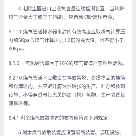
4 电除尘器进口应设氧含量连续检测装置，当转炉
煤气含量大于或等于1%时，应自动切断高压电源；
8.1.11 煤气管道排水器水封的有效高度应取煤气计算压
力加5Kpa与煤气计算压力1.2倍的最大值，且不得小于
30Kpa。
8.2.6 一氧化碳含量大于10%的煤气管道严禁埋地敷设。
8.2.10 煤气管道不应敷设在存放易燃、易爆物品的堆场
和仓库区内，并应避开腐蚀性较强的生产、贮存和装卸
设施，不得穿过与其无关的建（构）筑物、生产装置及
储罐区等。
8.4.1 剩余煤气放散装置的布置应符合下列规定：
6 剩余煤气放散装置应设置隔断装置、调压设施、