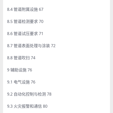
8.4 管道附属设施 67
8.5 管道检测要求 70
8.6 管道试压要求 71
8.7 管道表面处理与涂装 72
8.8 管道吹扫 74
9 辅助设施 76
9.1 电气设施 76
9.2 自动化控制与检测 78
9.3 火灾报警和通信 80