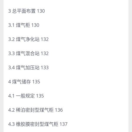
3 总平面布置 130
3.1 煤气柜 130
3.2 煤气净化站 132
3.3 煤气混合站 132
3.4 煤气加压站 133
4 煤气储存 135
4.1 一般规定 135
4.2 稀泊密封型煤气柜 136
4.3 橡胶膜密封型煤气柜 137