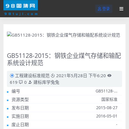
登录
GB51128-2015：钢铁企业煤气存储和输配
系统设计规范
工程建设标准规范
2021年5月28日 下午6:20
619
0
建标库学兔兔
编号
GB51128-...
资源类型
国家标准
发布日期
2015-08-27
实施日期
2016-05-01
废止日期
-