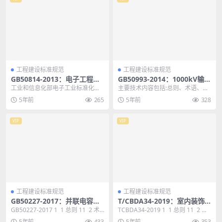
工程建设标准规范
工程建设标准规范
GB50814-2013：电子工程环
GB50993-2014：1000kV输变
境保护设计规范
电工程竣工验收规范
工业和信息化部电子工业标准化研
主要技术内容包括:总则、术语、基
究院电子工程标准定额站本规范共
本规定、单项工程验收、系统调
5年前
265
5年前
328
分6章,主要内容包括...
试、试运行和工程移交...
VIP
VIP
工程建设标准规范
工程建设标准规范
GB50227-2017：并联电容器
T/CBDA34-2019：室内装饰
装置设计规范
装修金属饰面工程技术规程
GB50227-2017 1 1 总则 11 2 术
TCBDA34-2019 1 1 总则 11 2 术
语、符号和代号 12 ...
语 12 3 基本规定...
5年前
433
5年前
353