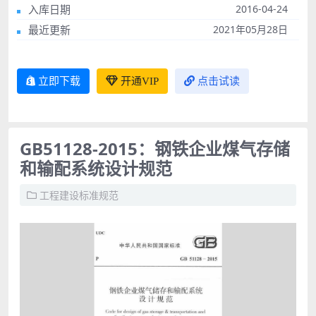
入库日期
2016-04-24
最近更新
2021年05月28日
立即下载
开通VIP
点击试读
GB51128-2015：钢铁企业煤气存储
和输配系统设计规范
工程建设标准规范