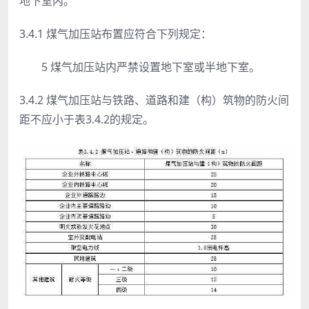
地下室内。
3.4.1 煤气加压站布置应符合下列规定：
5 煤气加压站内严禁设置地下室或半地下室。
3.4.2 煤气加压站与铁路、道路和建（构）筑物的防火间
距不应小于表3.4.2的规定。