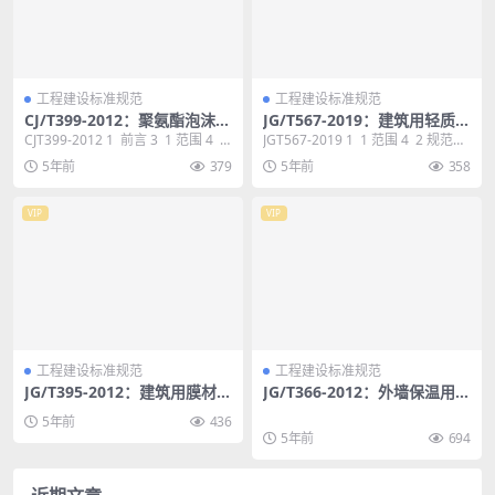
工程建设标准规范
工程建设标准规范
CJ/T399-2012：聚氨酯泡沫合
JG/T567-2019：建筑用轻质高
成轨枕
强陶瓷板
CJT399-2012 1 前言 3 1 范围 4 2
JGT567-2019 1 1 范围 4 2 规范性
规范性引用文件 4...
引用文件 4 3 术语...
5年前
379
5年前
358
VIP
VIP
工程建设标准规范
工程建设标准规范
JG/T395-2012：建筑用膜材料
JG/T366-2012：外墙保温用锚
制品
栓
5年前
436
5年前
694