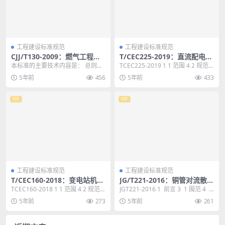
工程建设标准规范
工程建设标准规范
CJJ/T130-2009：燃气工程制
T/CEC225-2019：直流配电网
图标准
DC/DC变换器技术条件
本标准的主要技术内容是： 总则、
TCEC225-2019 1 1 范围 4 2 规范
制图基本规定、常用代号和图形符
性引用文件 4 3 术语和定...
5年前
456
5年前
433
号、图样内容及画法...
VIP
VIP
工程建设标准规范
工程建设标准规范
T/CEC160-2018：变电站机器
JG/T221-2016：铜管对流散热
人巡检系统集中监控技术导则
器
TCEC160-2018 1 1 范围 4 2 规范
JGT221-2016 1 前言 3 1 围范 4 2
性引用文件 4 3 术语和定...
规范性引用文件 4...
5年前
273
5年前
261