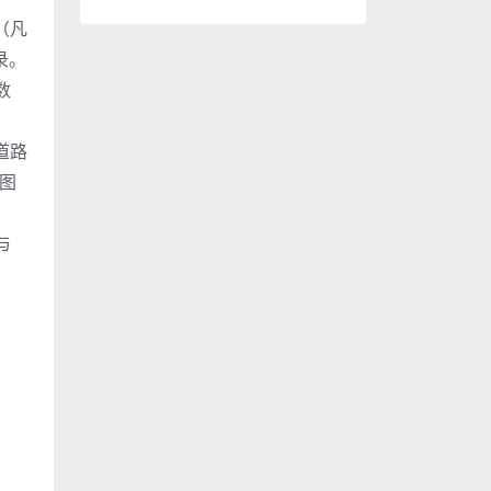
（凡
录。
数
，
道路
本图
、
与