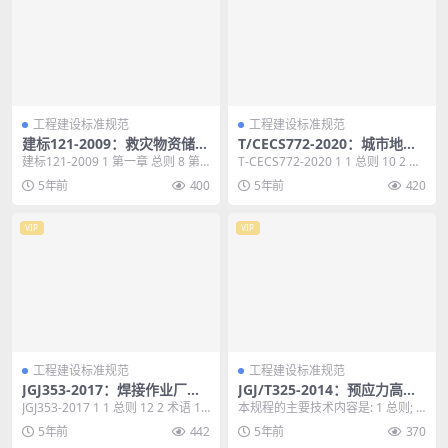
工程建设标准规范
工程建设标准规范
建标121-2009：救灾物资储备
T/CECS772-2020：城市地下
库建设标准
空间工程技术标准
建标121-2009 1 第一章 总则 8 第
T-CECS772-2020 1 1 总则 10 2 术
二章 建设规模和项目构成 9 第三...
语 11 3 城市地下空...
5年前
400
5年前
420
VIP
VIP
工程建设标准规范
工程建设标准规范
JGJ353-2017：焊接作业厂房
JGJ/T325-2014：预应力高强
供暖通风与空气调节设计规范
钢丝绳加固混凝土结构技术规
JGJ353-2017 1 1 总则 12 2 术语 13
本规程的主要技术内容是: 1 总则; 2
程
3 基本规定 15 ...
术语和符号;3 材料; 4 设计; 5...
5年前
442
5年前
370