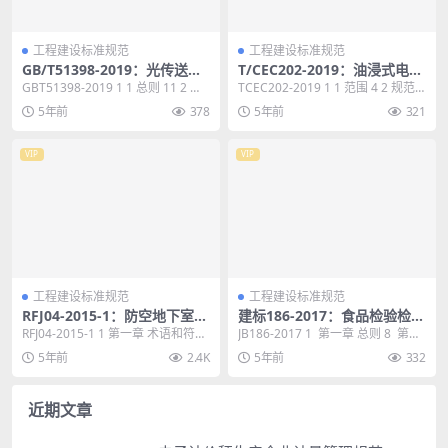
工程建设标准规范
工程建设标准规范
GB/T51398-2019：光传送网
T/CEC202-2019：油浸式电力
（OTN）工程技术标准
变压器用皱纹绝缘纸选用导则
GBT51398-2019 1 1 总则 11 2 术
TCEC202-2019 1 1 范围 4 2 规范
语和符号 12 2.1 术...
性引用文件 4 3 术语和定...
5年前
378
5年前
321
VIP
VIP
工程建设标准规范
工程建设标准规范
RFJ04-2015-1：防空地下室结
建标186-2017：食品检验检测
构设计手册(第一册)
中心(院、所)建设标准
RFJ04-2015-1 1 第一章 术语和符
JB186-2017 1 第一章 总则 8 第二
号 15 第一节 术语 15 第二...
章 建设规模与项目构成 9 ...
5年前
2.4K
5年前
332
近期文章