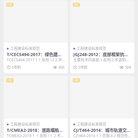
VIP
VIP
工程建设标准规范
工程建设标准规范
T/CECS494-2017：绿色建筑
JGJ248-2012：底部框架抗震
工程竣工验收标准
墙砌体房屋抗震技术规程
TCECS494-2017 1 1 总则 12 2 术
主要技术内容是:1.总则;2.术语和符
语 13 3 基本规定 1...
号;3.基本规定;往.地震作用和结构抗
5年前
436
5年前
509
震验...
VIP
VIP
工程建设标准规范
工程建设标准规范
T/CMEA2-2018：道路塌陷隐
CJ/T464-2014：城市轨道交通
患雷达检测技术规范
桥梁盆式支座
TCMEA2-2018 1 1 总则 11 2 术
CJT464-2014 1 1 范围 4 2 规范性