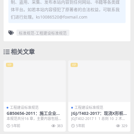
制、盗用、采集、发布本站内容到任何网站、书籍等各类媒
体平台。如若本站内容侵犯了原著者的合法权益，可联系我
们进行处理。ks10086520@foxmail.com
标准规范-工程建设标准规范
相关文章
VIP
VIP
工程建设标准规范
工程建设标准规范
GB50656-2011：施工企业安
JGJ/T402-2017：现浇X形桩复
全生产管理规范
合地基技术规程
本规范共分16 章，主要内容包括：
JGJT402-2017 1 1 总则 10 2 术语
总则，术语，基本规定，安全管理
和符号 11 2.1...
5年前
383
5年前
329
目标，安全生产...