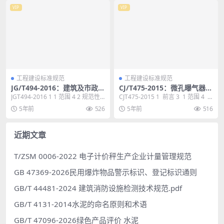
VIP
VIP
工程建设标准规范
工程建设标准规范
JG/T494-2016：建筑及市政工
CJ/T475-2015：微孔曝气器清
程用净化海砂
水氧传质性能测定
JGT494-2016 1 1 范围 4 2 规范性
CJT475-2015 1 前言 3 1 范围 4 2
引用文件 4 3 术语和定义...
术语和定义 4 ...
5年前
526
5年前
516
近期文章
T/ZSM 0006-2022 电子计价秤生产企业计量管理规范
GB 47369-2026民用爆炸物品警示标识、登记标识通则
GB/T 44481-2024 建筑消防设施检测技术规范.pdf
GB/T 4131-2014水泥的命名原则和术语
GB/T 47096-2026绿色产品评价 水泥