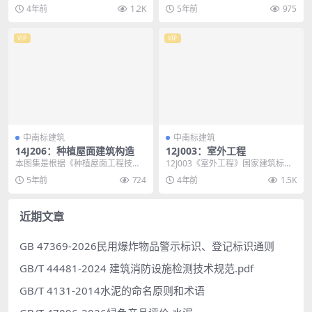
的民用建筑和工业建筑的围墙大
设计图集是对02J003《室外工程》
4年前
1.2K
5年前
975
门。可供设计选用与施工...
的全面修...
VIP
VIP
中南标建筑
中南标建筑
14J206：种植屋面建筑构造
12J003：室外工程
本图集是根据《种植屋面工程技术
12J003《室外工程》国家建筑标准
规程》JGJ 155-2013编制的，适用
设计图集是对02J003《室外工程》
5年前
724
4年前
1.5K
于新建、...
的全面修...
近期文章
GB 47369-2026民用爆炸物品警示标识、登记标识通则
GB/T 44481-2024 建筑消防设施检测技术规范.pdf
GB/T 4131-2014水泥的命名原则和术语