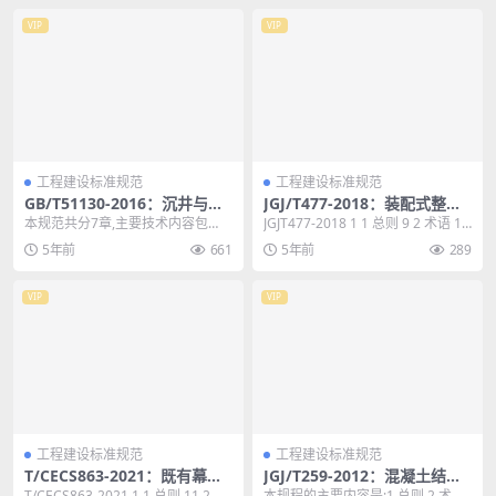
VIP
VIP
工程建设标准规范
工程建设标准规范
GB/T51130-2016：沉井与气
JGJ/T477-2018：装配式整体
压沉箱施工规范
厨房应用技术标准
本规范共分7章,主要技术内容包
JGJT477-2018 1 1 总则 9 2 术语 10
括：总则、术语和符号、基本规
3 基本规定 11 ...
5年前
661
5年前
289
定、计算与验算、制作与...
VIP
VIP
工程建设标准规范
工程建设标准规范
T/CECS863-2021：既有幕墙
JGJ/T259-2012：混凝土结构
维护维修技术规程
耐久性修复与防护技术规程
T/CECS863-2021 1 1 总则 11 2 术
本规程的主要内容是:1.总则,2.术语,