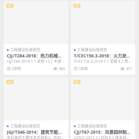
VIP
VIP
工程建设标准规范
工程建设标准规范
CJJ/T284-2018：热力机械顶
T/CEC156.3-2018：火力发电
管技术标准
企业智能燃煤系统技术规范第
CJJT284-2018 1 1 总则 13 2 术语 1
TCEC156.3-2018 1 1 范围 4 2 规范
3部分:燃煤计量和质量检测设
4 3 工程地质勘察与...
性引用文件 4 3 术语...
5年前
360
5年前
351
备设施
VIP
VIP
工程建设标准规范
工程建设标准规范
JGJ/T346-2014：建筑节能气
CJJ/T67-2015：风景园林制图
象参数标准
标准
本标准的主要技术内容是:l。总则;
CJJT67-2015 1 l 总则 9 2 基本规