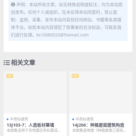
声明：本站所有文章，如无特殊说明或标注，均为本站原
创发布。任何个人或组织，在未征得本站同意时，禁止复
制、盗用、采集、发布本站内容到任何网站、书籍等各类媒
体平台。如若本站内容侵犯了原著者的合法权益，可联系我
们进行处理。ks10086520@foxmail.com
相关文章
VIP
VIP
中南标建筑
中南标建筑
13J103-7：人造板材幕墙
14J206：种植屋面建筑构造
本图集适用于非地震区和抗震设防
本图集是根据《种植屋面工程技术
烈度小于等于8度的地区且幕墙高度
规程》JGJ 155-2013编制的，适用