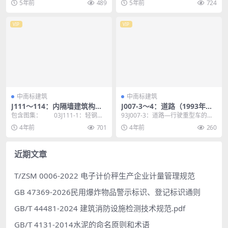
5年前
489
5年前
724
不超过100m的民...
于新建、...
VIP
VIP
中南标建筑
中南标建筑
J111～114：内隔墙建筑构造
J007-3～4：道路（1993年合
（2012年合订本）
订本）
包含图集： 03J111-1：轻钢龙
93J007-3：道路—行驶重型车的柔
骨内隔墙 本图集适用于新建、
性路面 本图集适用于工业与民
4年前
701
4年前
260
改建、扩建的...
用建筑小区道...
近期文章
T/ZSM 0006-2022 电子计价秤生产企业计量管理规范
GB 47369-2026民用爆炸物品警示标识、登记标识通则
GB/T 44481-2024 建筑消防设施检测技术规范.pdf
GB/T 4131-2014水泥的命名原则和术语