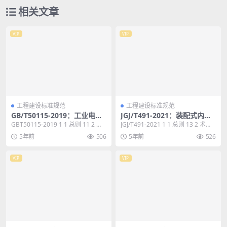
相关文章
VIP
VIP
工程建设标准规范
工程建设标准规范
GB/T50115-2019：工业电视
JGJ/T491-2021：装配式内装
系统工程设计标准
修技术标准
GBT50115-2019 1 1 总则 11 2 术
JGJ/T491-2021 1 1 总则 13 2 术
语和缩略语 12 2.1 ...
语 14 3 基本规定 1...
5年前
506
5年前
526
VIP
VIP