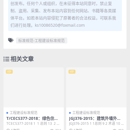
创发布。任何个人或组织，在未征得本站同意时，禁止复
制、盗用、采集、发布本站内容到任何网站、书籍等各类媒
体平台。如若本站内容侵犯了原著者的合法权益，可联系我
们进行处理。ks10086520@foxmail.com
标准规范-工程建设标准规范
相关文章
VIP
VIP
工程建设标准规范
工程建设标准规范
T/CECS377-2018：绿色住区
JGJ376-2015：建筑外墙外保
标准
温系统修缮标准
TCECS377-2018 1 1 总则 13 2 术
JGJ376-2015 1 1总则 9 2 术语 10 3
语 14 3 基本规...
基本规定 11 4 ...