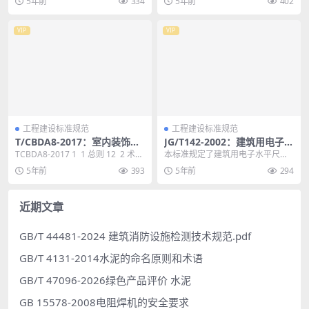
5年前
334
5年前
402
VIP
VIP
工程建设标准规范
工程建设标准规范
T/CBDA8-2017：室内装饰装
JG/T142-2002：建筑用电子水
修工程人造石材应用技术规程
平尺
TCBDA8-2017 1 1 总则 12 2 术
本标准规定了建筑用电子水平尺的
语 13 3 材料 15...
技术要求、试验方法、检验规则、
5年前
393
5年前
294
标志、包装、运输与贮...
近期文章
GB/T 44481-2024 建筑消防设施检测技术规范.pdf
GB/T 4131-2014水泥的命名原则和术语
GB/T 47096-2026绿色产品评价 水泥
GB 15578-2008电阻焊机的安全要求