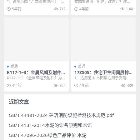
及安装
用与制作
1、适用范围 1.1 本图集适用于一般
本图集适用于新建、改建、扩建的
工业和民用建筑生活污水的局部处
工业与民用建筑中的通风、空调系
5年前
712
4年前
1.4K
理。 1.2...
统。输送介质无腐蚀性...
暖通
暖通
K117-1~3：金属风帽及附件
17ZS05：住宅卫生间同层排水
（2014年合订本）
系统安装
K117-1~3 《金属风帽及附件》为国
1、适用范围 本图集适用于新建、
家建筑标准设计图集相关单行本的
改建、扩建的住宅建筑。 2、编制
4年前
854
4年前
489
合订本，内...
内容 包括卫生间...
近期文章
GB/T 44481-2024 建筑消防设施检测技术规范.pdf
GB/T 4131-2014水泥的命名原则和术语
GB/T 47096-2026绿色产品评价 水泥