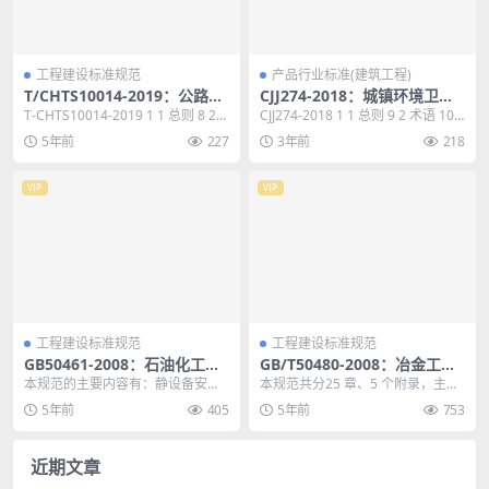
工程建设标准规范
产品行业标准(建筑工程)
T/CHTS10014-2019：公路特
CJJ274-2018：城镇环境卫生
大桥梁供配电系统设备状态评
设施除臭技术标准
T-CHTS10014-2019 1 1 总则 8 2
CJJ274-2018 1 1 总则 9 2 术语 10 3
估规程
术语和符号 9 2.1 ...
基本规定 12 4...
5年前
227
3年前
218
VIP
VIP
工程建设标准规范
工程建设标准规范
GB50461-2008：石油化工静
GB/T50480-2008：冶金工业
设备安装工程施工质量验收规
岩土勘察原位测试规范
本规范的主要内容有：静设备安装
本规范共分25 章、5 个附录，主要
范
的基本规定；基础复测及处理、地
内容有:总则，术语和符号，基本规
5年前
405
5年前
753
脚螺栓、垫铁的规定；...
定，载荷试验...
近期文章