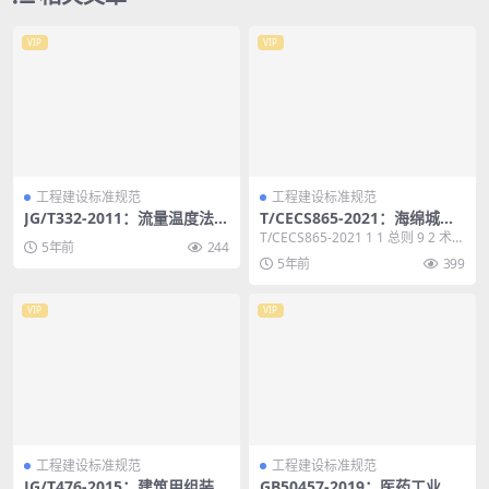
VIP
VIP
工程建设标准规范
工程建设标准规范
JG/T332-2011：流量温度法热
T/CECS865-2021：海绵城市
分配装置技术条件
系统方案编制技术导则
T/CECS865-2021 1 1 总则 9 2 术
5年前
244
语 10 3 基本规定 1...
5年前
399
VIP
VIP
工程建设标准规范
工程建设标准规范
JG/T476-2015：建筑用组装式
GB50457-2019：医药工业洁