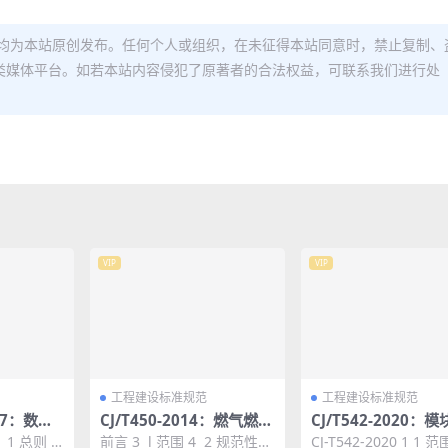
均为本站原创发布。任何个人或组织，在未征得本站同意时，禁止复制、
类媒体平台。如若本站内容侵犯了原著者的合法权益，可联系我们进行处
VIP
VIP
工程建设标准规范
工程建设标准规范
017：数据
CJ/T450-2014：燃气燃烧
CJ/T542-2020：
准
器具气动式燃气与空气比
水储水设施
1 1 总则 1
前言 3 l 范围 4 2 规范性引
CJ-T542-2020 1 1 范