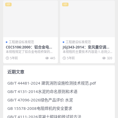
VIP
VIP
工程建设标准规范
工程建设标准规范
CECS106:2000：铝合金电缆
JGJ343-2014：变风量空调系
桥架技术规程
统工程技术规程
本规程规定了铝合金电缆桥架的制
本规程的主要技术内容是:1.总则;2.
造技术要求、试验、检测，以及工
术语;3.设计;4.设备与材料;5.施工
5年前
445
5年前
320
程设计和施工的技术要...
与...
近期文章
GB/T 44481-2024 建筑消防设施检测技术规范.pdf
GB/T 4131-2014水泥的命名原则和术语
GB/T 47096-2026绿色产品评价 水泥
GB 15578-2008电阻焊机的安全要求
GB/T 4111-2026混凝土砌块和砖试验方法