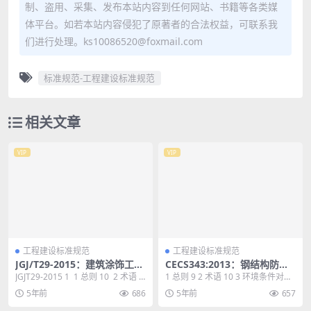
制、盗用、采集、发布本站内容到任何网站、书籍等各类媒
体平台。如若本站内容侵犯了原著者的合法权益，可联系我
们进行处理。ks10086520@foxmail.com
标准规范-工程建设标准规范
相关文章
VIP
VIP
工程建设标准规范
工程建设标准规范
JGJ/T29-2015：建筑涂饰工程
CECS343:2013：钢结构防腐
施工及验收规程
蚀涂装技术规程
JGJT29-2015 1 1 总则 10 2 术语 1
1 总则 9 2 术语 10 3 环境条件对钢
1 3 基本规定 ...
结构腐蚀作用的分类 13 4 防腐...
5年前
686
5年前
657